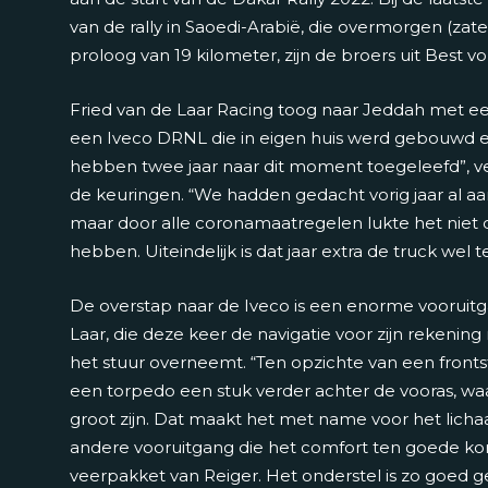
van de rally in Saoedi-Arabië, die overmorgen (za
proloog van 19 kilometer, zijn de broers uit Best 
Fried van de Laar Racing toog naar Jeddah met e
een Iveco DRNL die in eigen huis werd gebouwd 
hebben twee jaar naar dit moment toegeleefd”, ver
de keuringen. “We hadden gedacht vorig jaar al aa
maar door alle coronamaatregelen lukte het niet de
hebben. Uiteindelijk is dat jaar extra de truck we
De overstap naar de Iveco is een enorme vooruit
Laar, die deze keer de navigatie voor zijn rekening
het stuur overneemt. “Ten opzichte van een front
een torpedo een stuk verder achter de vooras, w
groot zijn. Dat maakt het met name voor het lich
andere vooruitgang die het comfort ten goede ko
veerpakket van Reiger. Het onderstel is zo goed 