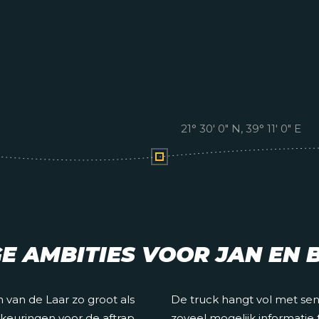
21° 30′ 0″ N, 39° 11′ 0″ E
E AMBITIES VOOR JAN EN 
 van de Laar zo groot als
De truck hangt vol met se
e keuringen voor de aftrap
zoveel mogelijk informatie