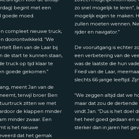
terdag) begint met een
zo snel mogelijk te leren”,
vol goede moed.
mogelijk eigen te maken. He
zullen moeten wennen. Niet
en compleet nieuwe truck,
rijder en navigator.”
en doorontwikkeld. “We
telt Ben van de Laar bij
De vooruitgang is echter 
n de start te kunnen staan,
een verbetering van de veer
 truck op tijd klaar te
was de laatste die hun va
l ten goede gekomen.”
Fried van de Laar, meemaa
slechts 66-jarige leeftijd. Zi
gang, meent Jan van de
 neemt, terwijl broer Ben
“We zeggen altijd dat we h
stuurtruck zitten we met
maar dat zou de dertiende pl
aardoor de klappen minder
vindt Jan. “Dus is het doel
aam minder zwaar. Een
het heel goed gedaan en wor
mt is het nieuwe
sterker dan in jaren het g
geveerd dat het gemak