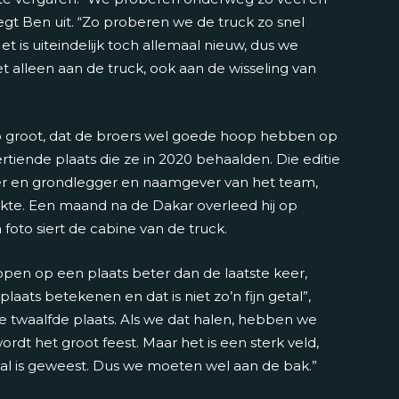
 legt Ben uit. “Zo proberen we de truck zo snel
t is uiteindelijk toch allemaal nieuw, dus we
 alleen aan de truck, ook aan de wisseling van
zo groot, dat de broers wel goede hoop hebben op
tiende plaats die ze in 2020 behaalden. Die editie
der en grondlegger en naamgever van het team,
kte. Een maand na de Dakar overleed hij op
jn foto siert de cabine van de truck.
open op een plaats beter dan de laatste keer,
aats betekenen en dat is niet zo’n fijn getal”,
 de twaalfde plaats. Als we dat halen, hebben we
dt het groot feest. Maar het is een sterk veld,
eval is geweest. Dus we moeten wel aan de bak.”