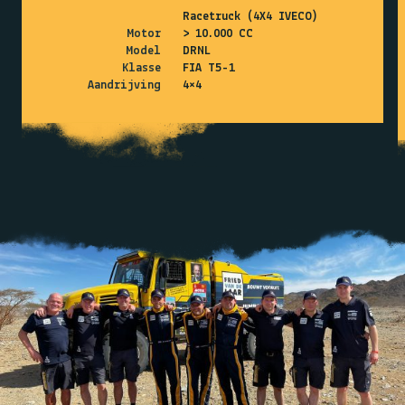
Racetruck (4X4 IVECO)
Motor
> 10.000 CC
Model
DRNL
Klasse
FIA T5-1
Aandrijving
4×4