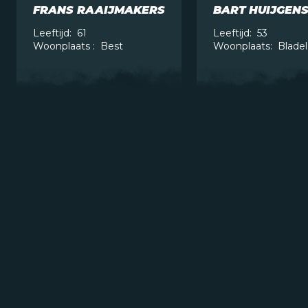
FRANS RAAIJMAKERS
BART HUIJGEN
Leeftijd:
61
Leeftijd:
53
Woonplaats :
Best
Woonplaats:
Bladel
21° 30′ 0″ N, 39° 11′ 0″ E