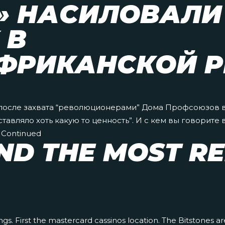
» НАСИЛОВАЛИ
 В
ФРИКАНСКОЙ Р
 после захвата “революционерами” Дома Профсоюзов в 
авляло хоть какую то ценность”. И с кем вы говорите
…
Continued
ND THE MOST RE
things. First the mastercard cassinos location. The Bitstones