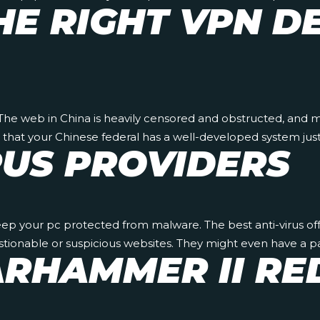
HE RIGHT VPN D
The web in China is heavily censored and obstructed, and m
 that your Chinese federal has a well-developed system jus
RUS PROVIDERS
keep your pc protected from malware. The best anti-virus of
stionable or suspicious websites. They might even have a pa
RHAMMER II RE